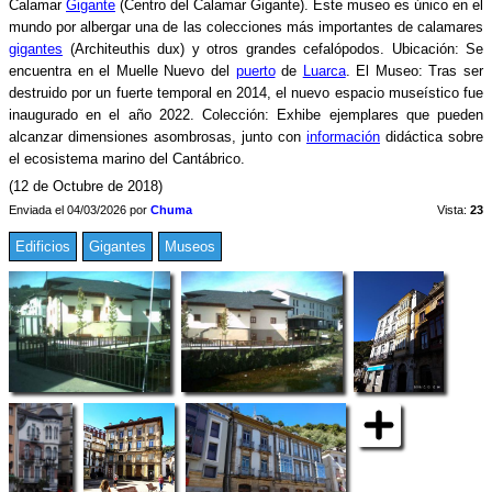
Calamar
Gigante
(Centro del Calamar Gigante). Este museo es único en el
mundo por albergar una de las colecciones más importantes de calamares
gigantes
(Architeuthis dux) y otros grandes cefalópodos. Ubicación: Se
encuentra en el Muelle Nuevo del
puerto
de
Luarca
. El Museo: Tras ser
destruido por un fuerte temporal en 2014, el nuevo espacio museístico fue
inaugurado en el año 2022. Colección: Exhibe ejemplares que pueden
alcanzar dimensiones asombrosas, junto con
información
didáctica sobre
el ecosistema marino del Cantábrico.
(12 de Octubre de 2018)
Enviada el 04/03/2026 por
Chuma
Vista:
23
Edificios
Gigantes
Museos