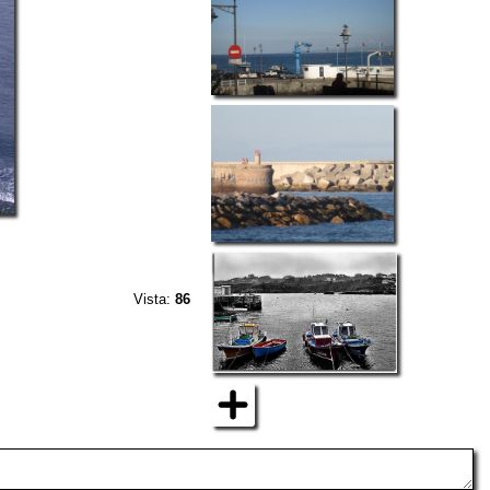
Vista:
86