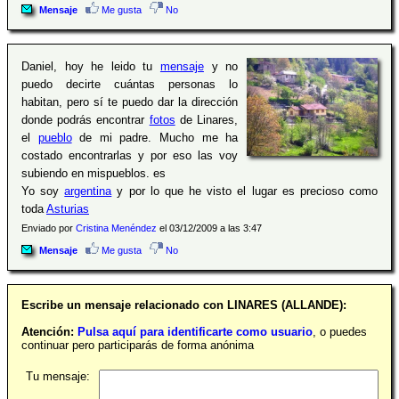
Mensaje
Me gusta
No
Daniel, hoy he leido tu
mensaje
y no
puedo decirte cuántas personas lo
habitan, pero sí te puedo dar la dirección
donde podrás encontrar
fotos
de Linares,
el
pueblo
de mi padre. Mucho me ha
costado encontrarlas y por eso las voy
subiendo en mispueblos. es
Yo soy
argentina
y por lo que he visto el lugar es precioso como
toda
Asturias
Enviado por
Cristina Menéndez
el 03/12/2009 a las 3:47
Mensaje
Me gusta
No
Escribe un mensaje relacionado con LINARES (ALLANDE):
Atención:
Pulsa aquí para identificarte como usuario
, o puedes
continuar pero participarás de forma anónima
Tu mensaje: