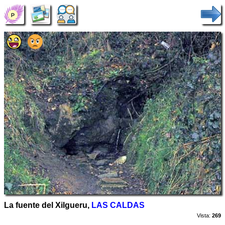
La fuente del Xilgueru,
LAS CALDAS
Vista:
269