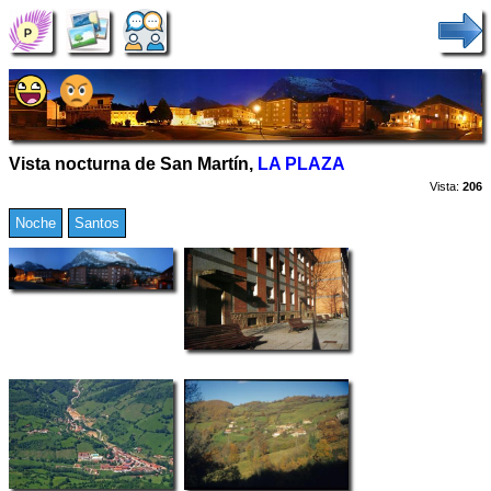
Vista nocturna de San Martín,
LA PLAZA
Vista:
206
Noche
Santos