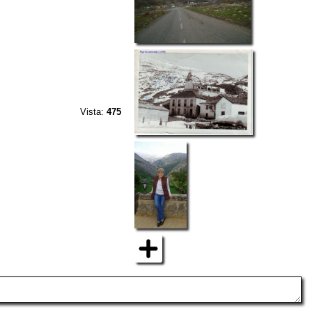
Vista:
475