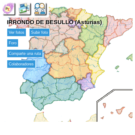
IRRONDO DE BESULLO (Asturias)
Ver fotos
Subir foto
Foro
Comparte una ruta
Colaboradores