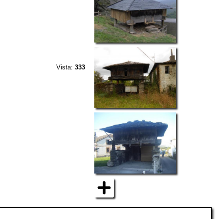
Vista:
333