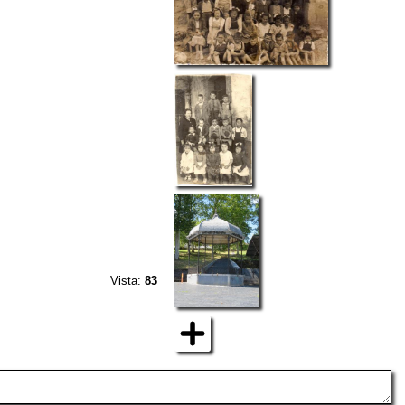
Vista:
83