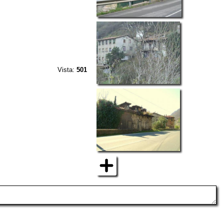
Vista:
501