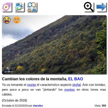
Cambian los colores de la montaña,
EL BAO
Ya va tomando el
monte
el característico aspecto
otoñal
. Aún con timidez,
pero poco a poco se van "pintando" los
montes
en otros tonos mas
cálidos.
(Octubre de 2018)
Enviada el 21/10/2018 por
elacebo
Vista:
393