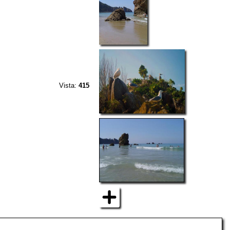
Vista:
415