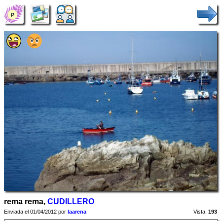
rema rema,
CUDILLERO
Enviada el 01/04/2012 por
laarena
Vista:
193