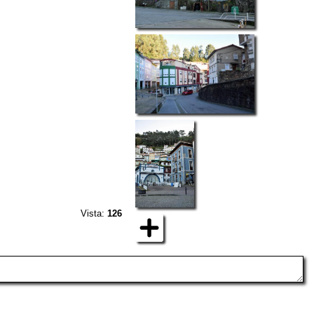
Vista:
126