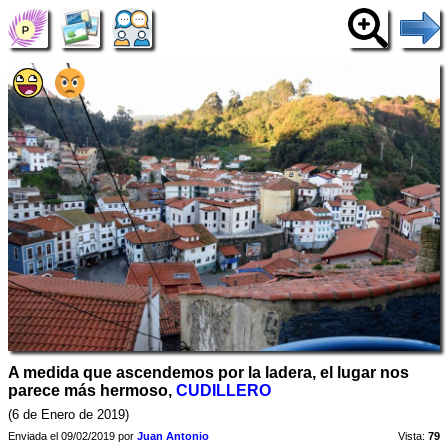
A medida que ascendemos por la ladera, el lugar nos
parece más hermoso,
CUDILLERO
(6 de Enero de 2019)
Enviada el 09/02/2019 por
Juan Antonio
Vista:
79