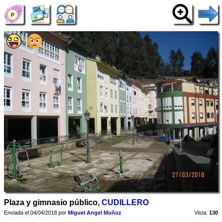
Plaza y gimnasio público,
CUDILLERO
Enviada el 04/04/2018 por
Miguel Angel Muñoz
Vista:
130