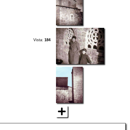
Vista:
184