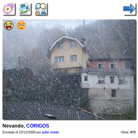
Nevando,
CORIGOS
Enviada el 23/12/2008 por
julio cesar
Vista:
473