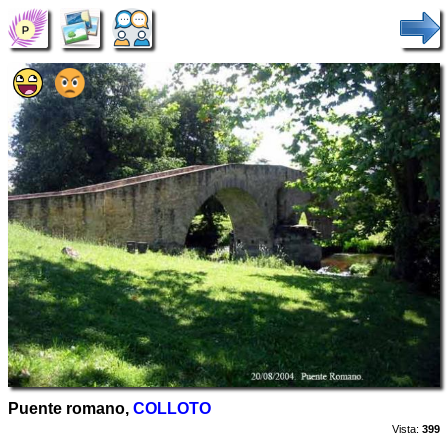
Puente romano,
COLLOTO
Vista:
399