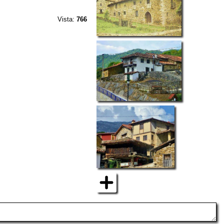
Vista:
766