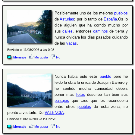
Posiblemente uno de los mejores
pueblos
de
Asturias
; por lo tanto de
España
.Os lo
dice alguien que ha corrido mucho por
sus
calles
, entonces
caminos
de tierra y
nunca olvidara los dias pasados cuidando
de las
vacas
.
Enviado el 11/08/2006 a las 0:03
Mensaje
Me gusta
No
Nunca habia oido este
pueblo
pero he
leido la obra la unica de Joaquin Barrero y
he sentido mucha curiosidad debeis
poner mas
fotos
describe tan bien sus
paisajes
que creo que los reconoceria
entre otros
pueblos
de esta zona, ire
pronto a visitarlo. De
VALENCIA
.
Enviado el 06/07/2006 a las 22:28
Mensaje
Me gusta
No