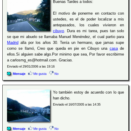
Buenas Tardes a todos:
El motivo de ponerme en contacto con
ustedes, es el de poder localizar a mis
antepasados, los cuales vivieron en
cibuyo
. Dura es mi tarea, pues tan solo
se que mi abuelo se llamaba Manuel Menéndez, el cual partio para
Madrid
alla por los años 30. Tenía un hermano, que jamas supe
como se llamó, Creo que queda en pie en Cibuyo una
casa
de
ellos.Si alguien sabe algo.Por minimo que sea, Por favor escribirme
a carlosmg_es@hotmail.com. Gracias.
Enviado el 29/01/2006 a las 19:16
Mensaje
Me gusta
No
Yo también estoy de acuerdo con lo que
han dicho.
Enviado el 16/07/2005 a las 14:35
Mensaje
Me gusta
No