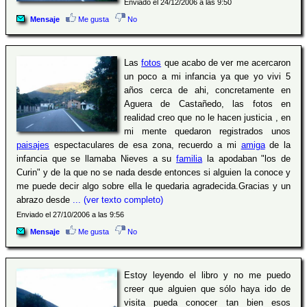
Enviado el 24/12/2006 a las 9:50
Mensaje
Me gusta
No
Las
fotos
que acabo de ver me acercaron
un poco a mi infancia ya que yo vivi 5
años cerca de ahi, concretamente en
Aguera de Castañedo, las fotos en
realidad creo que no le hacen justicia , en
mi mente quedaron registrados unos
paisajes
espectaculares de esa zona, recuerdo a mi
amiga
de la
infancia que se llamaba Nieves a su
familia
la apodaban "los de
Curin" y de la que no se nada desde entonces si alguien la conoce y
me puede decir algo sobre ella le quedaria agradecida.Gracias y un
abrazo desde
... (ver texto completo)
Enviado el 27/10/2006 a las 9:56
Mensaje
Me gusta
No
Estoy leyendo el libro y no me puedo
creer que alguien que sólo haya ido de
visita pueda conocer tan bien esos