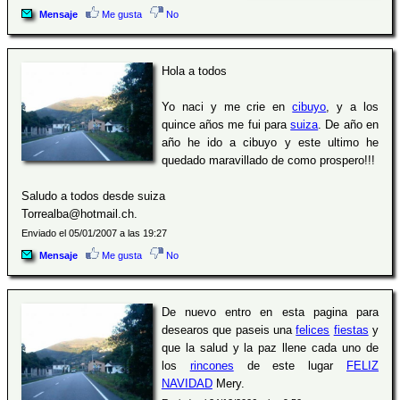
Mensaje
Me gusta
No
Hola a todos
Yo naci y me crie en
cibuyo
, y a los
quince años me fui para
suiza
. De año en
año he ido a cibuyo y este ultimo he
quedado maravillado de como prospero!!!
Saludo a todos desde suiza
Torrealba@hotmail.ch.
Enviado el 05/01/2007 a las 19:27
Mensaje
Me gusta
No
De nuevo entro en esta pagina para
desearos que paseis una
felices
fiestas
y
que la salud y la paz llene cada uno de
los
rincones
de este lugar
FELIZ
NAVIDAD
Mery.