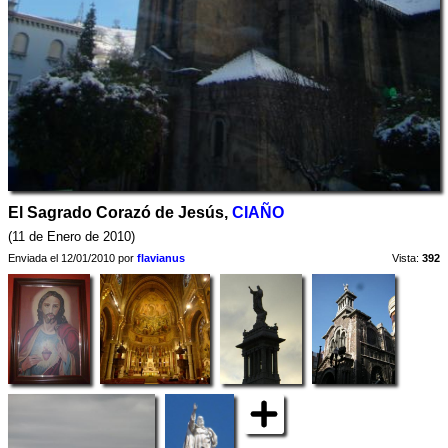
El Sagrado Corazó de Jesús,
CIAÑO
(11 de Enero de 2010)
Enviada el 12/01/2010 por
flavianus
Vista:
392