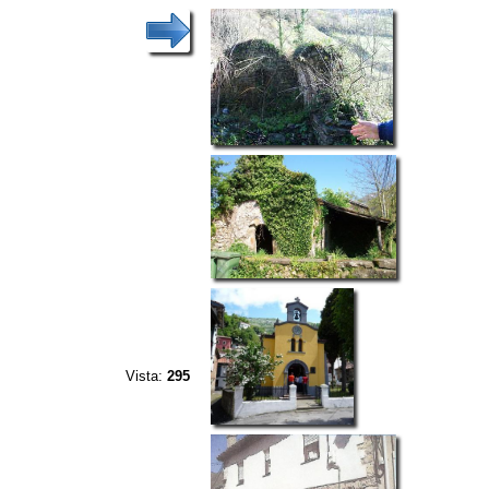
Vista:
295