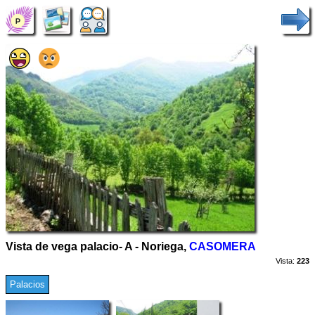
Vista de vega palacio- A - Noriega,
CASOMERA
Vista:
223
Palacios