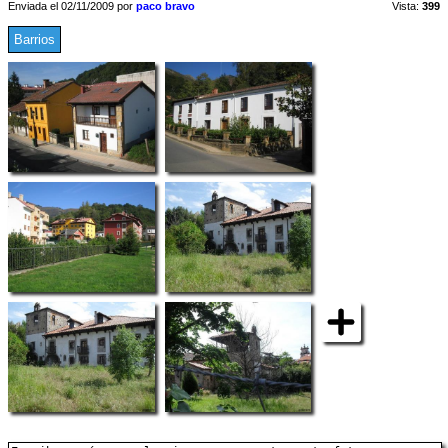
Enviada el 02/11/2009 por
paco bravo
Vista:
399
Barrios