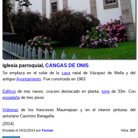
iglesia parroquial,
CANGAS DE ONIS
Se emplaza en el solar de la
casa
natal de Vázquez de Mella y del
antiguo
Ayuntamiento
. Fue construida en 1963.
Edificio
de tres naves, crucero destacado en planta,
torre
de 33m. Con
espadaña
de tres pisos.
Vidrieras
de los franceses Maumejean y en el interior pinturas del
asturiano Casimiro Baragaña.
(2014)
Enviada el 24/11/2014 por
Fernan
Vista:
237