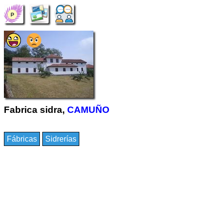
Fabrica sidra,
CAMUÑO
Fábricas
Sidrerías