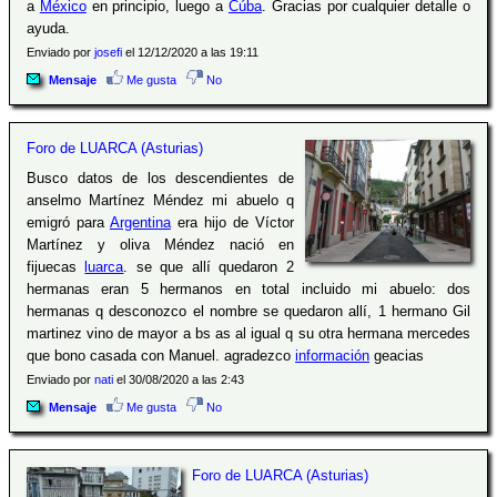
a
México
en principio, luego a
Cúba
. Gracias por cualquier detalle o
ayuda.
Enviado por
josefi
el 12/12/2020 a las 19:11
Mensaje
Me gusta
No
Foro de LUARCA (Asturias)
Busco datos de los descendientes de
anselmo Martínez Méndez mi abuelo q
emigró para
Argentina
era hijo de Víctor
Martínez y oliva Méndez nació en
fijuecas
luarca
. se que allí quedaron 2
hermanas eran 5 hermanos en total incluido mi abuelo: dos
hermanas q desconozco el nombre se quedaron allí, 1 hermano Gil
martinez vino de mayor a bs as al igual q su otra hermana mercedes
que bono casada con Manuel. agradezco
información
geacias
Enviado por
nati
el 30/08/2020 a las 2:43
Mensaje
Me gusta
No
Foro de LUARCA (Asturias)