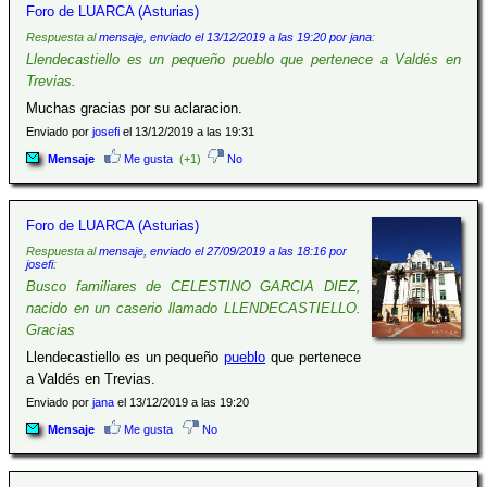
Foro de LUARCA (Asturias)
Respuesta al
mensaje, enviado el 13/12/2019 a las 19:20 por jana
:
Llendecastiello es un pequeño pueblo que pertenece a Valdés en
Trevias.
Muchas gracias por su aclaracion.
Enviado por
josefi
el 13/12/2019 a las 19:31
Mensaje
Me gusta
(+1)
No
Foro de LUARCA (Asturias)
Respuesta al
mensaje, enviado el 27/09/2019 a las 18:16 por
josefi
:
Busco familiares de CELESTINO GARCIA DIEZ,
nacido en un caserio llamado LLENDECASTIELLO.
Gracias
Llendecastiello es un pequeño
pueblo
que pertenece
a Valdés en Trevias.
Enviado por
jana
el 13/12/2019 a las 19:20
Mensaje
Me gusta
No