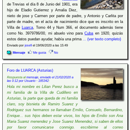
de Trevias el día 8 de Junio del 1901, era
hijo de Eladio Gutierrez y Amalia Diez,
nieto de jose y Carmen por parte de padre, y Antonio y Carlita por
parte de madre, en el acta de nacimiento dice que es inscrito en la
Villa de
Luarca
, Tomo 44 y Num 366, el documento además tiene
como No. 3979786/00, mi abuelo vino para
Cuba
en 1920, quizás
estos datos puedan ayudar, había una prima
... (ver texto completo)
Enviado por
josefi
el 19/06/2020 a las 15:49
Mensaje
Me gusta
No
Foro de LUARCA (Asturias)
Respuesta al
mensaje, enviado el 21/02/2020 a
las 0:12 por Usuario - 185342
:
Hola mi nombre es Lilian Perez busco a
mi familia de la Villa de Cudillero en
Asturias, la parte que queda de mi familia
claro, soy bisnieta de Ramiro Suarez y
Rodriguez sus hermanos se llamaban Emilio, Consuelo, Bernardino,
Enrique... sus hijos deben estar vivos, los hijos de Emilio son Ana
Maria Suarez menendez y Jose Suarez Menendez, si saben de ellos
por favor comunicarse conmigo. escribirme al correo