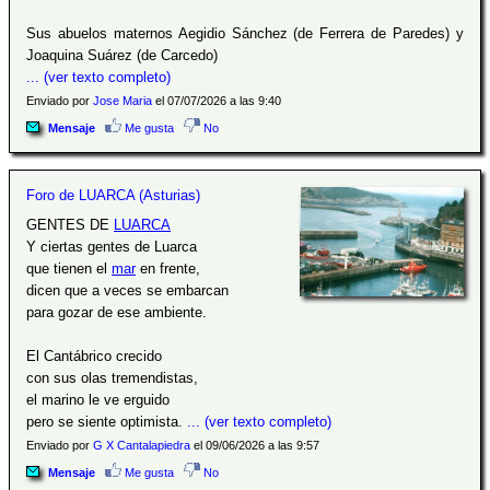
Sus abuelos maternos Aegidio Sánchez (de Ferrera de Paredes) y
Joaquina Suárez (de Carcedo)
... (ver texto completo)
Enviado por
Jose Maria
el 07/07/2026 a las 9:40
Mensaje
Me gusta
No
Foro de LUARCA (Asturias)
GENTES DE
LUARCA
Y ciertas gentes de Luarca
que tienen el
mar
en frente,
dicen que a veces se embarcan
para gozar de ese ambiente.
El Cantábrico crecido
con sus olas tremendistas,
el marino le ve erguido
pero se siente optimista.
... (ver texto completo)
Enviado por
G X Cantalapiedra
el 09/06/2026 a las 9:57
Mensaje
Me gusta
No