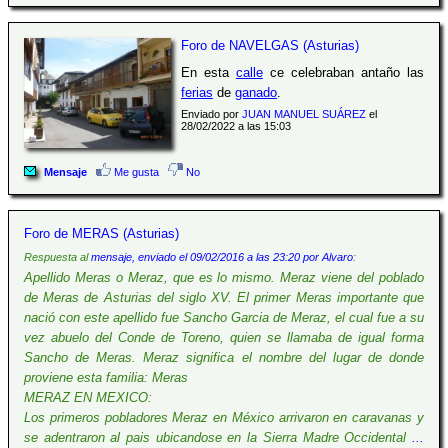
Foro de NAVELGAS (Asturias)
En esta
calle
ce celebraban antaño las
ferias
de
ganado
.
Enviado por
JUAN MANUEL SUÁREZ
el
28/02/2022 a las 15:03
Mensaje
Me gusta
No
Foro de MERAS (Asturias)
Respuesta al
mensaje, enviado el 09/02/2016 a las 23:20 por Alvaro
:
Apellido Meras o Meraz, que es lo mismo. Meraz viene del poblado
de Meras de Asturias del siglo XV. El primer Meras importante que
nació con este apellido fue Sancho Garcia de Meraz, el cual fue a su
vez abuelo del Conde de Toreno, quien se llamaba de igual forma
Sancho de Meras. Meraz significa el nombre del lugar de donde
proviene esta familia: Meras
MERAZ EN MEXICO:
Los primeros pobladores Meraz en México arrivaron en caravanas y
se adentraron al pais ubicandose en la Sierra Madre Occidental
...