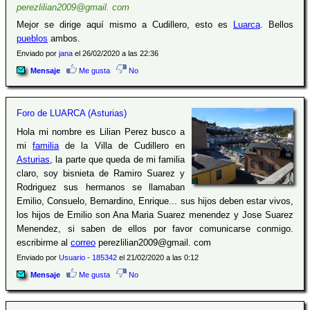
perezlilian2009@gmail. com
Mejor se dirige aquí mismo a Cudillero, esto es
Luarca
. Bellos
pueblos
ambos.
Enviado por
jana
el 26/02/2020 a las 22:36
Mensaje
Me gusta
No
Foro de LUARCA (Asturias)
Hola mi nombre es Lilian Perez busco a
mi
familia
de la Villa de Cudillero en
Asturias
, la parte que queda de mi familia
claro, soy bisnieta de Ramiro Suarez y
Rodriguez sus hermanos se llamaban
Emilio, Consuelo, Bernardino, Enrique... sus hijos deben estar vivos,
los hijos de Emilio son Ana Maria Suarez menendez y Jose Suarez
Menendez, si saben de ellos por favor comunicarse conmigo.
escribirme al
correo
perezlilian2009@gmail. com
Enviado por
Usuario - 185342
el 21/02/2020 a las 0:12
Mensaje
Me gusta
No