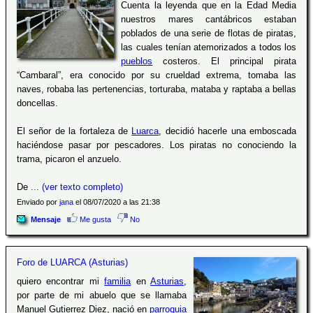
Cuenta la leyenda que en la Edad Media
nuestros mares cantábricos estaban
poblados de una serie de flotas de piratas,
las cuales tenían atemorizados a todos los
pueblos
costeros. El principal pirata
“Cambaral”, era conocido por su crueldad extrema, tomaba las
naves, robaba las pertenencias, torturaba, mataba y raptaba a bellas
doncellas.
El señor de la fortaleza de
Luarca
, decidió hacerle una emboscada
haciéndose pasar por pescadores. Los piratas no conociendo la
trama, picaron el anzuelo.
De
... (ver texto completo)
Enviado por
jana
el 08/07/2020 a las 21:38
Mensaje
Me gusta
No
Foro de LUARCA (Asturias)
quiero encontrar mi
familia
en
Asturias
,
por parte de mi abuelo que se llamaba
Manuel Gutierrez Diez, nació en
parroquia