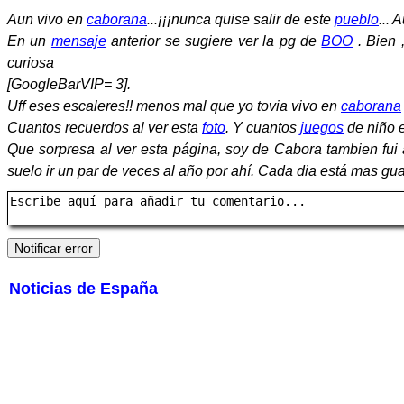
Aun vivo en
caborana
...¡¡¡nunca quise salir de este
pueblo
... 
En un
mensaje
anterior se sugiere ver la pg de
BOO
. Bien 
curiosa
[GoogleBarVIP= 3].
Uff eses escaleres!! menos mal que yo tovia vivo en
caborana
Cuantos recuerdos al ver esta
foto
. Y cuantos
juegos
de niño e
Que sorpresa al ver esta página, soy de Cabora tambien fui
suelo ir un par de veces al año por ahí. Cada dia está mas guap
Noticias de España