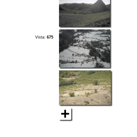
Vista:
675