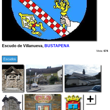
Escudo de Villanueva,
BUSTAPENA
Vista:
674
Escudos