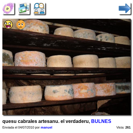
quesu cabrales artesanu. el verdaderu,
BULNES
Enviada el 04/07/2010 por
manuel
Vista:
261