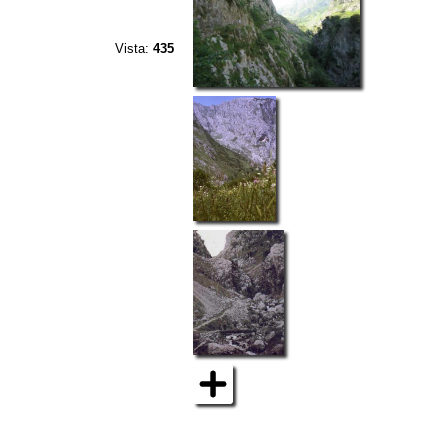
Vista:
435