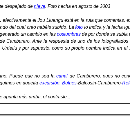
nte despejado de
nieve
. Foto hecha en agosto de 2003
Sí, efectivamente el Jou Lluengu está en la ruta que comentas
ondo del cual creo habéis subido. La
foto
lo indica y la fecha i
a generado un cambio en las
costumbres
de por donde se subía e
de Camburero. Ante la respuesta de uno de los fotografiados
 Urriellu y por supuesto, como su propio nombre indica en el
ano. Puede que no sea la
canal
de Camburero, pues no cono
seguimos en aquella
excursión
,
Bulnes
-Balcosín-Camburero-
Ref
 apunta más arriba, el contraste...