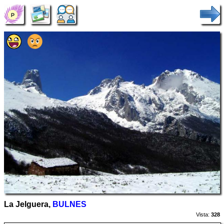
La Jelguera,
BULNES
Vista:
328