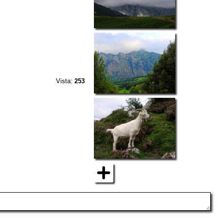
Vista:
253