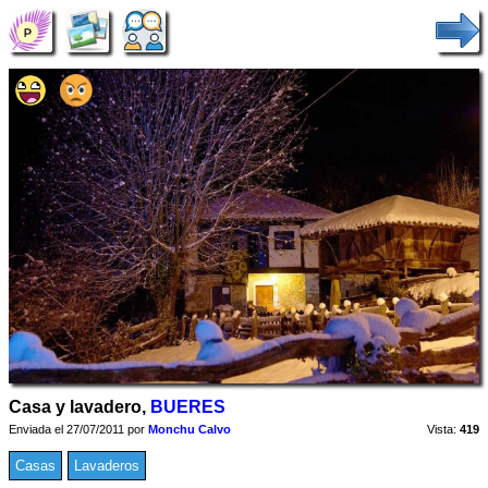
Casa y lavadero,
BUERES
Enviada el 27/07/2011 por
Monchu Calvo
Vista:
419
Casas
Lavaderos