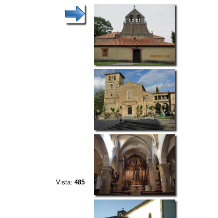
Vista:
485