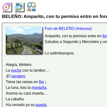
BELEÑO: Amparito, con tu permiso entro en foro
Foro de BELEÑO (Asturias)
Amparito, con tu permiso entro en
fo
Saludos a Segundo y Mercedes y un 
Lo saltimbanquis.
Alegra, titiritero,
La
noche
con tu tambor…
¡El
sendero
Tiene las ramas en
flor
¡
La luna, tras la
montaña
,
Asoma su cara muerta…
La cabaña
Ha cerrado ya su
puerta
.