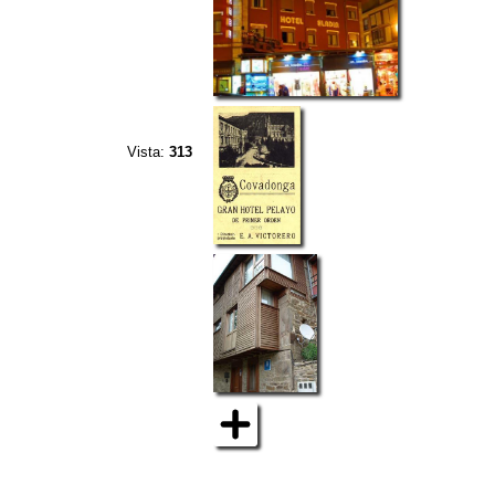
Vista:
313