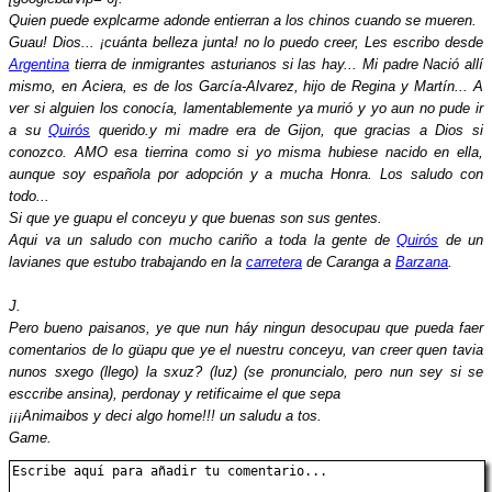
Quien puede explcarme adonde entierran a los chinos cuando se mueren.
Guau! Dios... ¡cuánta belleza junta! no lo puedo creer, Les escribo desde
Argentina
tierra de inmigrantes asturianos si las hay... Mi padre Nació allí
mismo, en Aciera, es de los García-Alvarez, hijo de Regina y Martín... A
ver si alguien los conocía, lamentablemente ya murió y yo aun no pude ir
a su
Quirós
querido.y mi madre era de Gijon, que gracias a Dios si
conozco. AMO esa tierrina como si yo misma hubiese nacido en ella,
aunque soy española por adopción y a mucha Honra. Los saludo con
todo...
Si que ye guapu el conceyu y que buenas son sus gentes.
Aqui va un saludo con mucho cariño a toda la gente de
Quirós
de un
lavianes que estubo trabajando en la
carretera
de Caranga a
Barzana
.
J.
Pero bueno paisanos, ye que nun háy ningun desocupau que pueda faer
comentarios de lo güapu que ye el nuestru conceyu, van creer quen tavia
nunos sxego (llego) la sxuz? (luz) (se pronuncialo, pero nun sey si se
esccribe ansina), perdonay y retificaime el que sepa
¡¡¡Animaibos y deci algo home!!! un saludu a tos.
Game.