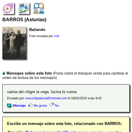
BARROS (Asturias)
Bailando
Foto enviada por
veli
Mensajes sobre esta foto
(Pulse sobre el triángulo verde para cambiar el
orden de lectura de los mensajes)
sarina del chigre la vega, lucina la curina
Enviado por
maruchipalacio@hotmail.com
el 18/02/2010 a las 9:42
Mensaje
Me gusta
No
Escribe un mensaje sobre esta foto, relacionado con BARROS: