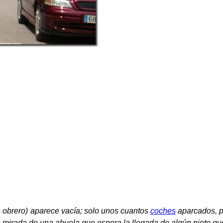
 obrero) aparece vacía; solo unos cuantos
coches
aparcados, p
 mirada de una abuela que espera la llegada de algún nieto qu