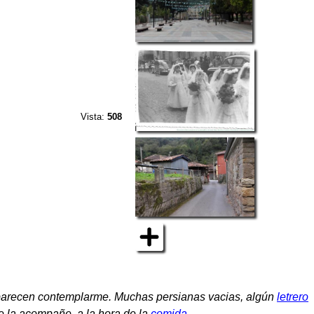
Vista:
508
arecen contemplarme. Muchas persianas vacias, algún
letrero
e la acompañe, a la hora de la
comida
.