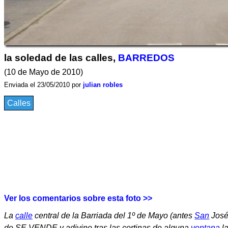
la soledad de las calles,
BARREDOS
(10 de Mayo de 2010)
Enviada el 23/05/2010 por
julian robles
Calles
Ver los comentarios sobre esta foto >>
La
calle
central de la Barriada del 1º de Mayo (antes
San
José
de SE VENDE y adivino tras las cortinas de alguna
ventana
la