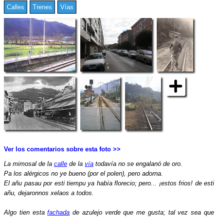
Calles
Trenes
Vías
Ver los comentarios sobre esta foto >>
La mimosal de la
calle
de la
vía
todavía no se engalanó de oro.
Pa los alérgicos no ye bueno (por el polen), pero adorna.
El añu pasau por esti tiempu ya había florecio; pero... ¡estos frios! de esti
añu, dejaronnos xelaos a todos.
Algo tien esta
fachada
de azulejo verde que me gusta; tal vez sea que