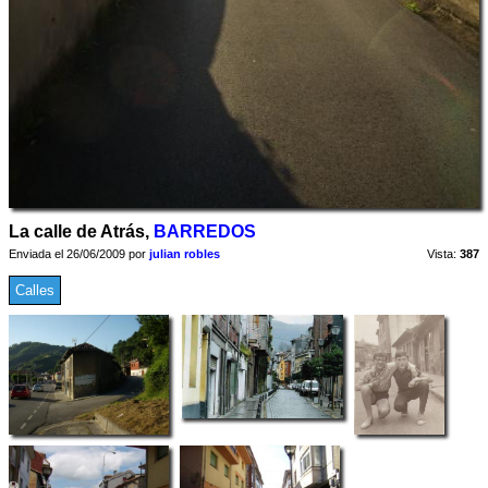
La calle de Atrás,
BARREDOS
Enviada el 26/06/2009 por
julian robles
Vista:
387
Calles