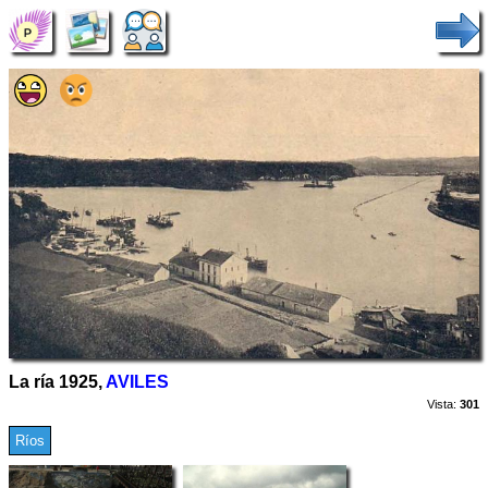
La ría 1925,
AVILES
Vista:
301
Ríos