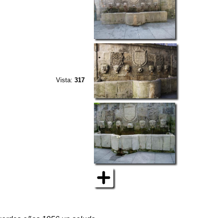
Vista:
317