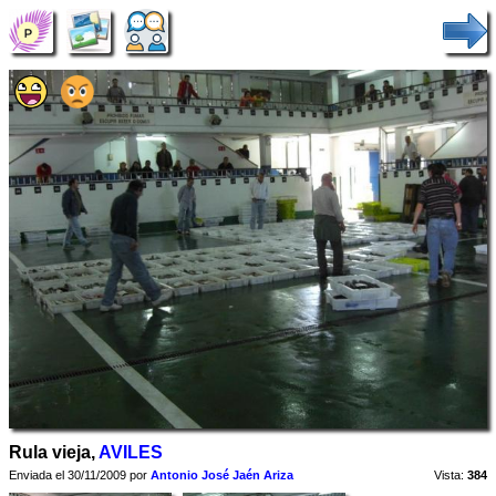
Rula vieja,
AVILES
Enviada el 30/11/2009 por
Antonio José Jaén Ariza
Vista:
384