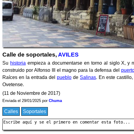
Calle de soportales,
AVILES
Su
historia
empieza a documentarse en torno al siglo X, y
construido por Alfonso III el magno para la defensa del
puert
Raíces en la entrada del
pueblo
de
Salinas
. En este castill
Ovetense.
(11 de Noviembre de 2017)
Enviada el 29/01/2025 por
Chuma
Calles
Soportales