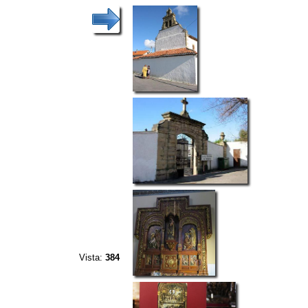
Vista:
384