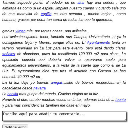
Tanvien sepuede poner, al rededor de un
altar
hay una señora , que
almirarla es como si un espiritu limpiara nuestro cuerpo y cuando sale uno
de esa maravilla de
capilla
es otro persona , mucho mejor , como
humana, gracias por estar tan cerca de todos los que te queremos,
gracias
virgen
mia. por tantas cosas. una avilesina.
Los avilesino quieren tener, también sus Campus Universitario, si ya lo
consiguieron Gijón y Mieres, porqué ellos no. El
Ayuntamiento
tenía un
terreno reservado en La Luz para este evento, pero está dando claras
señales
de abandono, pues ha recalificado 120.000 m2 para pisos. La
oposición consida que debería volver a reservarse suelo para
equipamientos universitarios, a la vista de la suerte que corrió el de La
Luz. El ayuntamiento dice que tras el acuerdo con Gocosa se han
obtenido 40.000 m2 en...
En la luz deje yo buenas
amigas
...sitio de buenos recuerdos.mari la
cacadiense desde
navarra
.
La
capilla
mas guapa del mundo. Gracias virgina de la luz.
Perdiste el duro estube muchas veces en la luz, ademas bebi de la
fuente
y para mas coincidencias tambien me case en mayo.